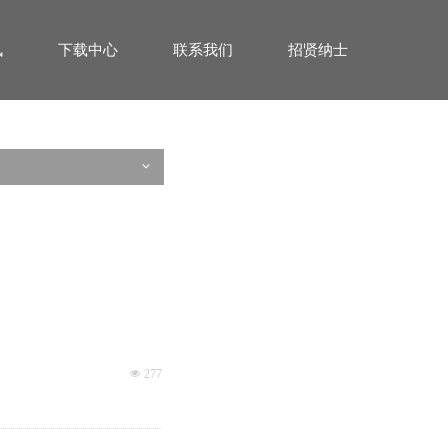
讯
下载中心
联系我们
招贤纳士
ꀁ
넶
277